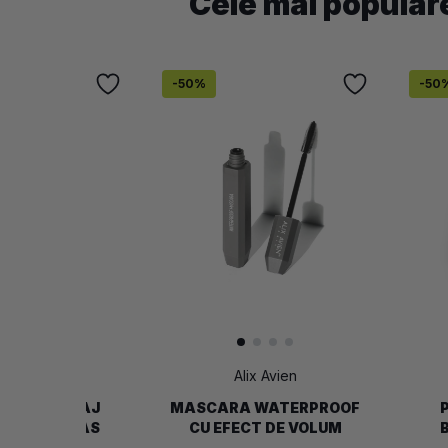
Cele mai popular
-
50
%
-
50
ix Avien
Alix Avien
 DE MACHIAJ
MASCARA WATERPROOF
SPRAY NO GAS
CU EFECT DE VOLUM