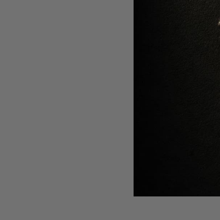
Al
SET PENS
ESS
425 
Vez