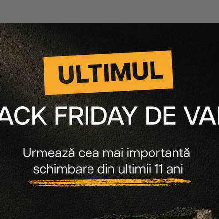
lei
43 lei
55 lei
28 lei
i detalii
Vezi detalii
Cele mai popular