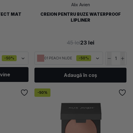
Alix Avien
EFECT MAT
CREION PENTRU BUZE WATERPROOF
LIPLINER
45 lei
23 lei
-50%
01 PEACH NUDE
-50%
vine
Adaugă în coș
-
50
%