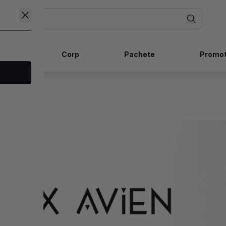
ncare
Corp
Pachete
Promot