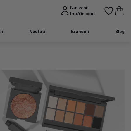
Bun venit
Intră în cont
ii
Noutati
Branduri
Blog