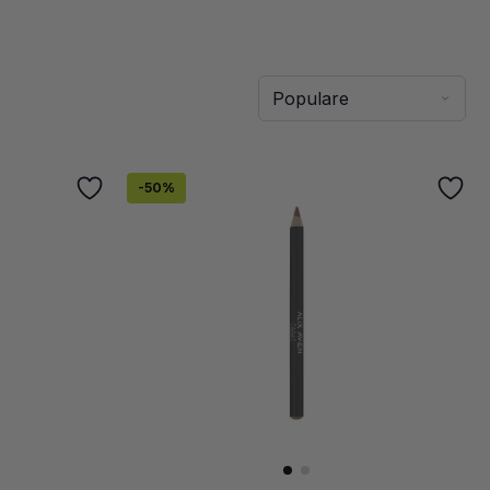
-
50
%