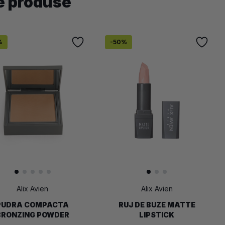
e produse
%
-
50
%
Alix Avien
Alix Avien
PUDRA COMPACTA
RUJ DE BUZE MATTE
BRONZING POWDER
LIPSTICK