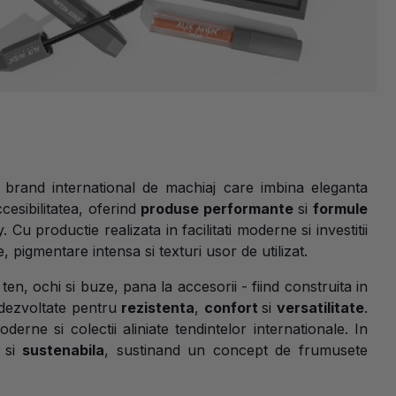
brand international de machiaj care imbina eleganta
esibilitatea, oferind
produse performante
si
formule
 Cu productie realizata in facilitati moderne si investitii
 pigmentare intensa si texturi usor de utilizat.
en, ochi si buze, pana la accesorii - fiind construita in
t dezvoltate pentru
rezistenta
,
confort
si
versatilitate
.
rne si colectii aliniate tendintelor internationale. In
a si
sustenabila
, sustinand un concept de frumusete