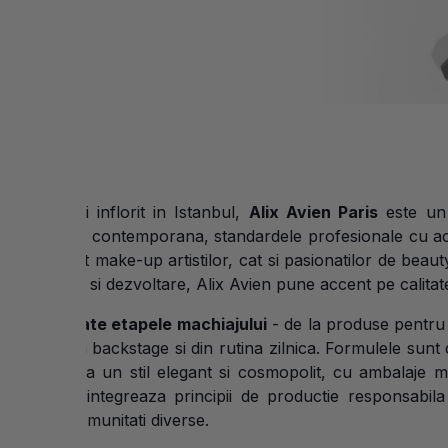
 in Paris si inflorit in Istanbul,
Alix Avien Paris
este un 
 cu energia contemporana, standardele profesionale cu acc
aptate atat make-up artistilor, cat si pasionatilor de beauty.
n cercetare si dezvoltare, Alix Avien pune accent pe calitate,
 acopera
toate etapele machiajului
- de la produse pentru t
lor reale din backstage si din rutina zilnica. Formulele sun
promoveaza un stil elegant si cosmopolit, cu ambalaje mode
mp, brandul integreaza principii de productie responsabil
ptat unei comunitati diverse.