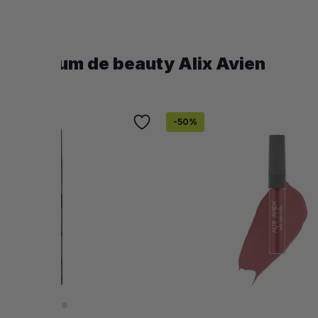
 premium de beauty Alix Avien
-
50
%