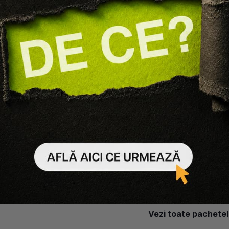
ix Avien
ULE FULL FACE
ENTIALS
lei
213 lei
i detalii
Vezi toate pachete