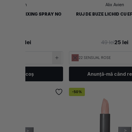
Alix Avien
Alix Avien
 MACHIAJ FIXING SPRAY NO
RUJ DE BUZE LICHID CU 
GAS
85 lei
43 lei
49 lei
25 lei
22 SENSUAL ROSE
Adaugă în coș
Anunță-mă când re
-
50
%