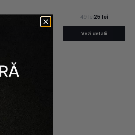
75 lei
38 lei
49 lei
25 lei
Vezi detalii
Vezi detalii
e kit-uri