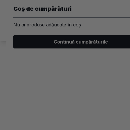
Coș de cumpărături
Nu ai produse adăugate în coș
Machiaj
Par
Unghii
Ski
Continuă cumpărăturile
/
Branduri
/
Alix Avien
Categorii
Acoperire
Beneficii