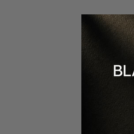
85 
Vez
-50%