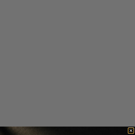
Iconic London
Iconic London
PUDRA LIBERA VELVET BLUR
SPRAY MULTIFUNCTIONAL -
SETTING POWDER
PREP SET GLOW
170 lei
102 lei
180 lei
108 lei
Prep Set - Original
-40%
Scade cantitatea
Crește cantitatea
Scade cantitatea
Crește cantitatea
-
40
%
-
15
%