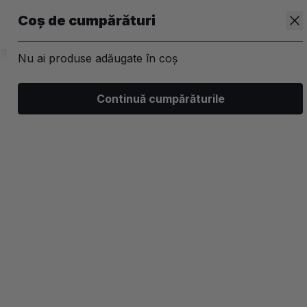
Coș de cumpărături
Nu ai produse adăugate în coș
/
Branduri
Continuă cumpărăturile
Lansat in 2015,
ICONIC London
este un brand
recunoscut la nivel global pentru produsele sale de
make-up, create pentru a oferi tenului acel efect de
glow mult dorit, fiind apreciate de make-up artisti
profesionisti, celebritati si influenceri. Inspirat de