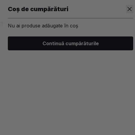
Coș de cumpărături
Nu ai produse adăugate în coș
/
Branduri
Continuă cumpărăturile
Produse premium de beauty Skin1004
Filtrează
Ordonează
Afișare
0 filtre aplicate
Populare
2 coloane
-
15
%
-
15
%