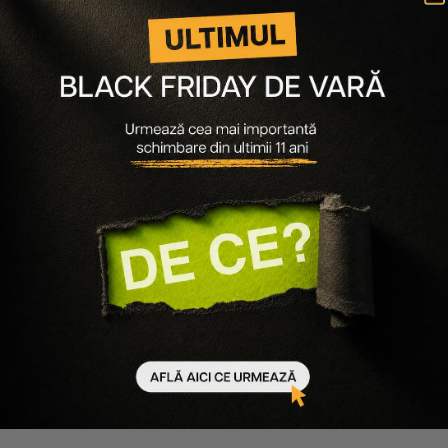
Skin1004
Skin1004
SET PENTRU LUMINOZITATE
SER HIDRATANT CU ACID
GLOW 1004 MADAGASCAR
HIALURONIC MADAGASCAR
CENTELLA - SER PROBIO-CICA
CENTELLA HYALU-CICA FIRST
INTENSIVE AMPOULE, SER CU
AMPOULE
SPF 50 HYALU-CICA WATER-FIT
230 lei
184 lei
92 lei
78 lei
50 ml
-15%
Scade cantitatea
Crește cantitatea
Scade cantitatea
Crește cantitatea
-
15
%
-
15
%