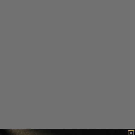
CREMA CALMANTA SI
TONER EXFOLIANT SI
HIDRATANTA CU PROBIOTICE SI
HIDRATANT MADAGASCAR
CERAMIDE MADAGASCAR
CENTELLA TONING TONER
CENTELLA PROBIO-CICA
ENRICH CREAM
55 lei
47 lei
39 lei
33 lei
15 ml
-15%
30 ml
-15%
Scade cantitatea
Crește cantitatea
-
20
%
-
15
%