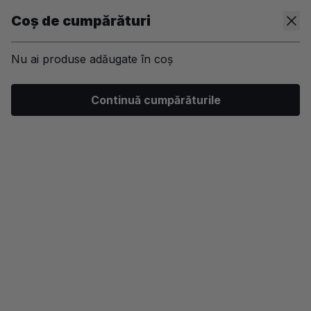
Coș de cumpărături
Nu ai produse adăugate în coș
/
Kit-uri
/
Machiaj
/
Ten
/
Pudra
Continuă cumpărăturile
-50%