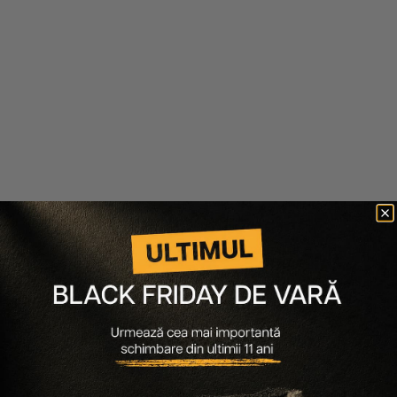
multifunctional care pregateste pielea, fixeaza machiajul
si ofera un finish catifelat, mat, rezistent pana la 16 ore.
Formula sa ultra usoara, asemanatoare apei, este
imbogatita cu ingrediente benefice pentru ten, precum
niacinamide si antioxidanti, care ajuta la imbunatatirea
aspectului pielii si la uniformizarea tonului in timp.
Rezultatul este un ten mai neted, cu pori vizibil
diminuati, textura estompata si un efect de aerograf
natural. Cu o singura aplicare, Prep-Set-Blur reduce
stralucirea nedorita, estompeaza imperfectiunile si
creeaza un voal satinat care mentine machiajul
impecabil de dimineata pana seara. Este partenerul ideal
atat pentru rutina de zi, cat si pentru serile lungi,
pastrand machiajul intact si controland excesul de
sebum. Testele au confirmat performanta produsului:
91% dintre utilizatori au spus ca pielea arata mai fina,
87% au observat o rezistenta mai indelungata a
machiajului, iar 84% au remarcat un efect vizibil de blur
asupra texturii.