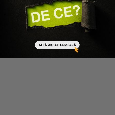
Mod de utilizare:
Agita bine flaconul si pulverizeaza
uniform pe piele, ca prim pas pentru pregatire si ca
ultim pas pentru fixarea machiajului. Reaplica pe
parcursul zilei pentru reimprospatarea look-ului. Pentru
extra fixare, pulverizeaza direct pe buretelul de machiaj
sau pe pensule inainte de aplicarea fondului de ten, a
produselor cremoase sau a fardurilor.
(vezi produsul
aici)