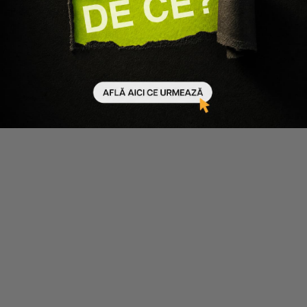
Kemon
Nioxin
PACHET IMPOTRIVA CADERII
SET ANTI-CADERE SYS4 -
PARULUI CARE ENERGY -
SAMPON 300ML, TRATAMENT
SAMPON 250ML, TRATAMENT
100ML
200ML
123 lei
92 lei
224 lei
134 lei
Adaugă în coș
Adaugă în coș
-25%
-10%