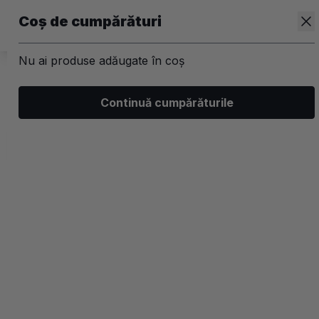
Coș de cumpărături
Nu ai produse adăugate în coș
/
Kit-uri
/
Par
/
Sampoane profesionale
Continuă cumpărăturile
Kit-uri Impotriva caderii parului
Filtrează
Ordonează
Afișare
0 filtre aplicate
Populare
2 coloane
-25%
-25%