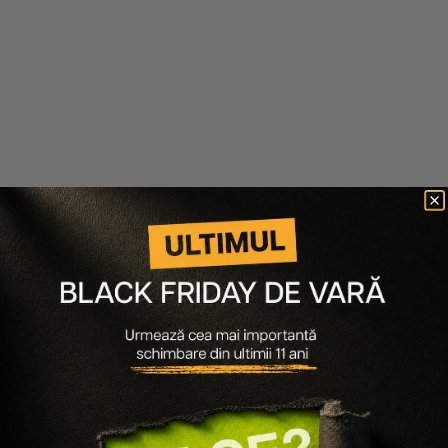
PACHETE PAR ANTI-CADERE
PACHET 3 X SAMPON PENTRU
EXTRA LIFE REGROWTH -
PAR SUBTIRE SI FRAGIL
SAMPON 350ML, TRATAMENT
ENERGIZING 1000ML
FIOLE 10X3ML
466 lei
443 lei
675 lei
506 lei
Adaugă în coș
Adaugă în coș
-25%
-40%