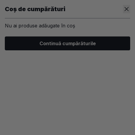
Coș de cumpărături
Nu ai produse adăugate în coș
/
Machiaj
/
Ten
/
Anticearcan si corector
Continuă cumpărăturile
-40%