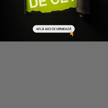
Folosește acest produs împreună cu
-
50
%
-
40
%
MUP
MUP
FARD DE OBRAZ LICHID
BAZA DE MACHIAJ ELIXER
LIQUID BLUSH
MUP