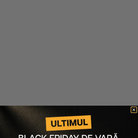
Alix Avien
Alix Avien
PUDRA COMPACTA ULTRA-
ILUMINATOR COMPACT
FINA
POWDER HIGHLIGHTER
75 lei
38 lei
75 lei
38 lei