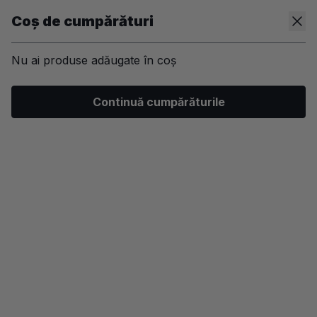
Coș de cumpărături
Nu ai produse adăugate în coș
/
Machiaj
/
Ten
/
Fond de ten
Continuă cumpărăturile
-50%