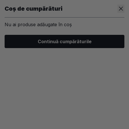
Coș de cumpărături
Nu ai produse adăugate în coș
/
Machiaj
/
Ten
/
Fixator machiaj
Continuă cumpărăturile
-30%