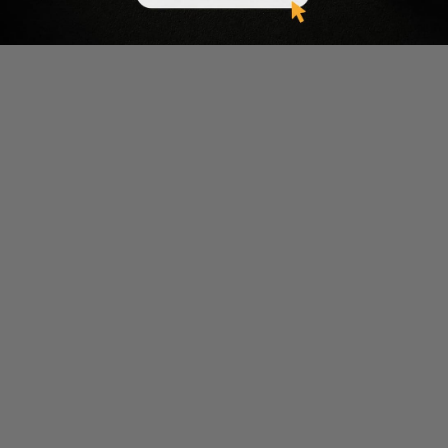
30.06.2026
580 minute de citit
Ultimul Black Friday de Vară, sfârșitul unei povești pe
care o cunoști
24.02.2025
12 minute de citit
Produsele MUP pentru sculptat si definit tenul: ce
sunt si cum functioneaza