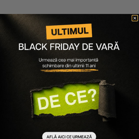
Iconic London
BRONZER ULTIMATE BRONZING POWDER
180 lei
108 lei
Ultimele articole