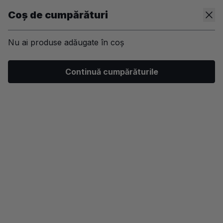
Coș de cumpărături
Nu ai produse adăugate în coș
/
Machiaj
/
Ten
/
Fard obraz
Continuă cumpărăturile
-50%