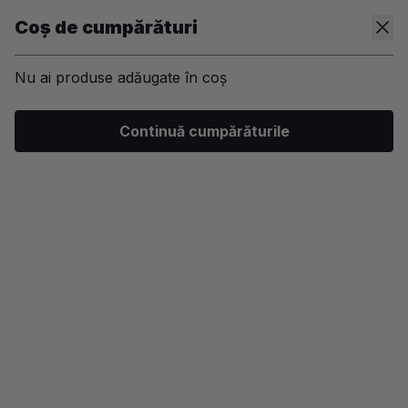
Coș de cumpărături
Nu ai produse adăugate în coș
/
Machiaj
/
Ten
/
Baza de machiaj
Continuă cumpărăturile
-40%