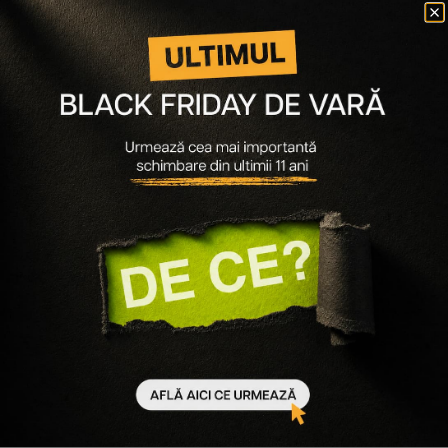
Folosește acest produs împreună cu
-
40
%
-
50
%